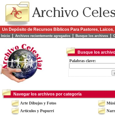
Un Depósito de Recursos Bíblicos Para Pastores, Laicos, 
|
|
|
Inicio
Archivos recientemente agregados
Busque los archivos
C
Busque los archiv
Palabras clave:
Navegar los archivos por categoría
Arte Dibujos y Fotos
Músi
Artículos y Popurrí
Narr