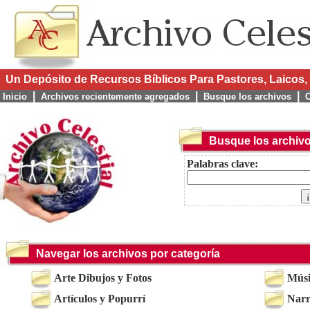
Un Depósito de Recursos Bíblicos Para Pastores, Laicos, 
|
|
|
Inicio
Archivos recientemente agregados
Busque los archivos
C
Busque los archiv
Palabras clave:
Navegar los archivos por categoría
Arte Dibujos y Fotos
Músi
Artículos y Popurrí
Narr