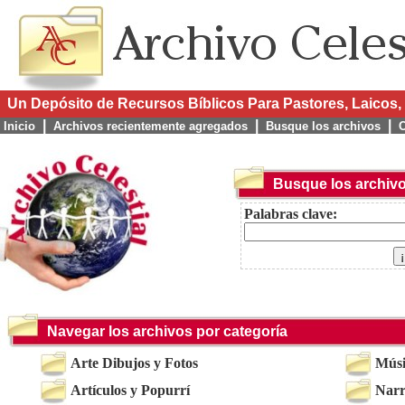
Un Depósito de Recursos Bíblicos Para Pastores, Laicos, 
|
|
|
Inicio
Archivos recientemente agregados
Busque los archivos
C
Busque los archiv
Palabras clave:
Navegar los archivos por categoría
Arte Dibujos y Fotos
Músi
Artículos y Popurrí
Narr