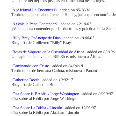
Un padre fiel deja sus pisadas en la memoria de sus hijos.
Â¡Aleluya! Le EncontrÃ©
added on
05/18/16
Testimonio personal de Irene de Hanley, judia que encontró a Je
Â¿Vale la Pena Contender?
added on
12/10/07
¿Vale la pena contender por las doctrinas y prácticas de la Santi
Billy Bray, PrÃ­ncipe de Dios
added on
10/08/07
Biografía de Guillermo "Billy" Bray.
Botas de Vaquero en la Oscuridad de Africa
added on
03/19/1
Un capítulo de la vida de Bill Rice, misionero a África.
Caminando con Cristo
added on
04/04/18
Testimonios de hermana Carlota, misionera a Panamá.
Catherine Booth
added on
10/02/17
Biografía de Catherine Booth
Cita Sobre la BÃ­blia - Jorge Washington
added on
06/30/07
Cita sobre al Bíblia por Jorge Washington.
Cita Sobre La Biblia - Lincoln
added on
12/03/07
Cita sobre la Biblia por Abraham Lincoln